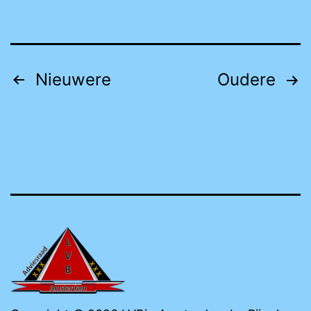
Berichten
Nieuwere
Oudere
paginering