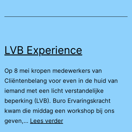
de
Adviesraad
LVB
LVB Experience
Op 8 mei kropen medewerkers van
Cliëntenbelang voor even in de huid van
iemand met een licht verstandelijke
beperking (LVB). Buro Ervaringskracht
kwam die middag een workshop bij ons
LVB
geven,…
Lees verder
Experience