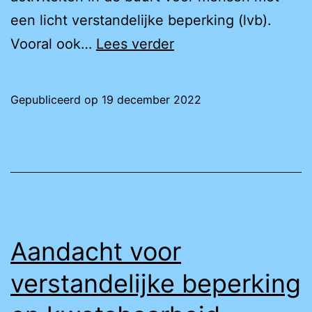
een licht verstandelijke beperking (lvb).
Meer
Vooral ook…
Lees verder
activiteiten
nodig
Gepubliceerd op
19 december 2022
voor
mensen
met
lvb
Aandacht voor
verstandelijke beperking