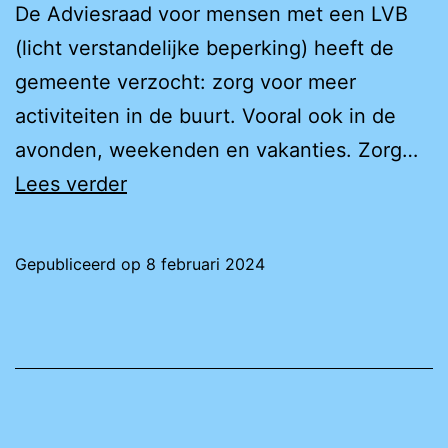
De Adviesraad voor mensen met een LVB
(licht verstandelijke beperking) heeft de
gemeente verzocht: zorg voor meer
activiteiten in de buurt. Vooral ook in de
avonden, weekenden en vakanties. Zorg…
Meer
Lees verder
activiteiten
nodig
Gepubliceerd op
8 februari 2024
voor
mensen
met
een
LVB