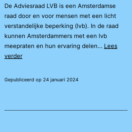
De Adviesraad LVB is een Amsterdamse
raad door en voor mensen met een licht
verstandelijke beperking (lvb). In de raad
kunnen Amsterdammers met een lvb
meepraten en hun ervaring delen…
Lees
Adviesraad
verder
LVB
(voor
Gepubliceerd op
24 januari 2024
mensen
met
een
licht
verstandelijke