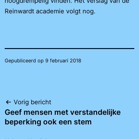
hoogdrempelig vinden. Het verslag van de
Reinwardt academie volgt nog.
Gepubliceerd op
9 februari 2018
Bericht
Vorig bericht
Geef mensen met verstandelijke
navigatie
beperking ook een stem