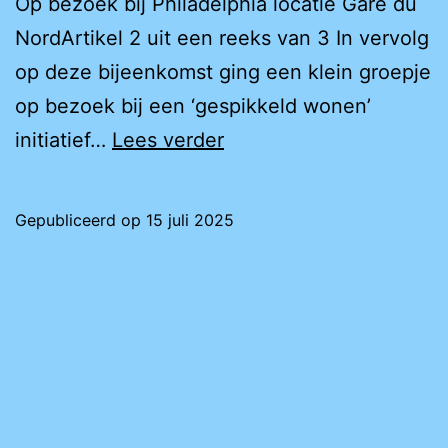
Op bezoek bij Philadelphia locatie Gare du
NordArtikel 2 uit een reeks van 3 In vervolg
op deze bijeenkomst ging een klein groepje
op bezoek bij een ‘gespikkeld wonen’
Wonen
initiatief…
Lees verder
in
Amsterdam
Gepubliceerd op
15 juli 2025
met
een
LVB
(2)