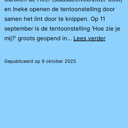
en Ineke openen de tentoonstelling door
samen het lint door te knippen. Op 11
september is de tentoonstelling ‘Hoe zie je
Grote
mij?’ groots geopend in…
Lees verder
Opening
Tentoons
Gepubliceerd op
9 oktober 2025
‘Hoe
zie
je
mij?’
in
Stadsde
Amster