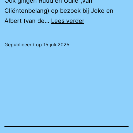
Ook gingen Ruud en Odile (van
Cliëntenbelang) op bezoek bij Joke en
Wonen
Albert (van de…
Lees verder
in
Amsterdam
Gepubliceerd op
15 juli 2025
met
een
LVB
(3)