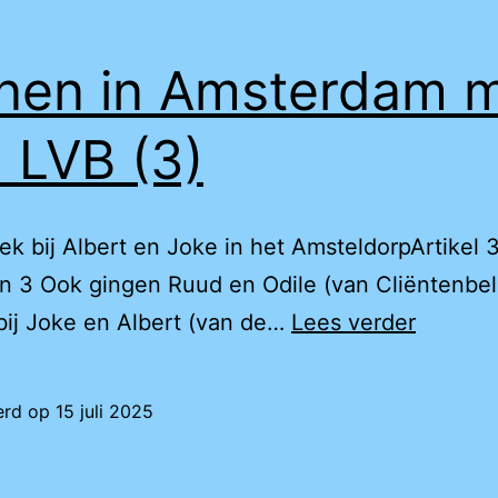
en in Amsterdam 
 LVB (3)
k bij Albert en Joke in het AmsteldorpArtikel 3
n 3 Ook gingen Ruud en Odile (van Cliëntenbe
Wonen
ij Joke en Albert (van de…
Lees verder
in
Amster
erd op
15 juli 2025
met
een