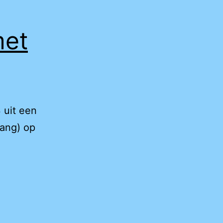
met
 uit een
lang) op
dam