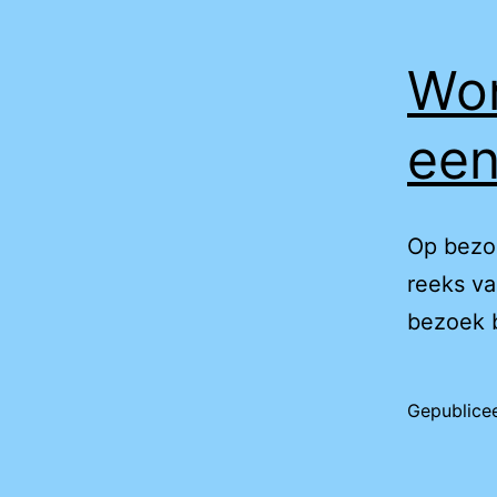
Won
een
Op bezoe
reeks va
bezoek b
Gepublice