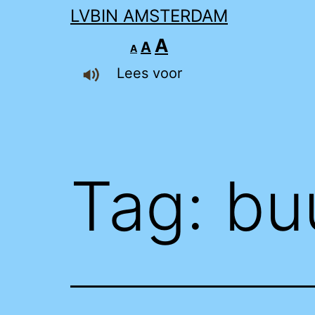
LVBIN AMSTERDAM
Lettertype
Lettertype
Lettertype
A
A
A
grootte
grootte
verkleinen.
Lees voor
grootte
resetten.
vergroten.
Tag:
bu